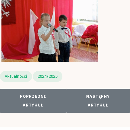
Aktualności
2024/2025
POPRZEDNI ARTYKUŁ: AKCJA ZBIERANIA DARÓ
NASTĘPNY ARTYKUŁ
POPRZEDNI
NASTĘPNY
ARTYKUŁ
ARTYKUŁ