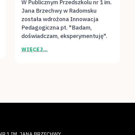
W Publicznym Przedszkolu nr 1 im.
Jana Brzechwy w Radomsku
została wdrożona Innowacja
Pedagogiczna pt. "Badam,
doświadczam, eksperymentuję".
WIĘCEJ…
NR 1 IM. JANA BRZECHWY