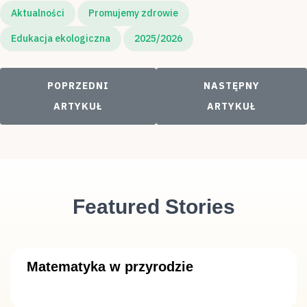
Aktualności
Promujemy zdrowie
Edukacja ekologiczna
2025/2026
POPRZEDNI ARTYKUŁ: PTASI ZAGAJNIK
NASTĘPNY ARTYKUŁ
POPRZEDNI
NASTĘPNY
ARTYKUŁ
ARTYKUŁ
Featured Stories
Matematyka w przyrodzie