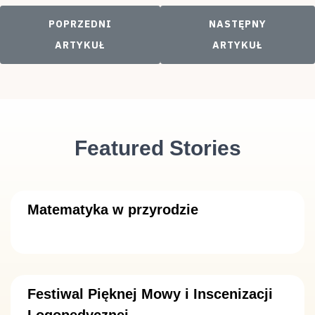
POPRZEDNI ARTYKUŁ: CHATA TATARSKA
NASTĘPNY ARTYKUŁ
POPRZEDNI
NASTĘPNY
ARTYKUŁ
ARTYKUŁ
Featured Stories
Matematyka w przyrodzie
Festiwal Pięknej Mowy i Inscenizacji