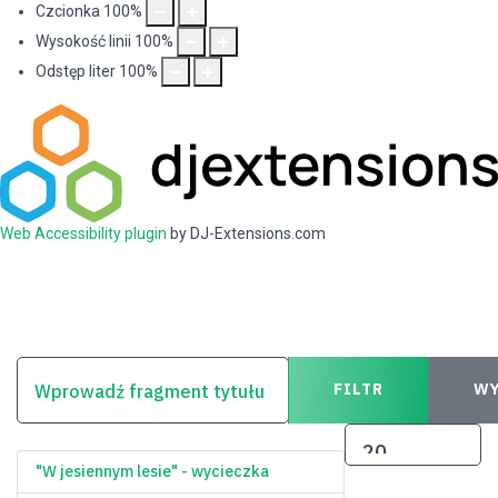
Czcionka
100
%
Wysokość linii
100
%
Odstęp liter
100
%
Web Accessibility plugin
by DJ-Extensions.com
WPROWADŹ FRAGMENT TYTUŁU
FILTR
WY
POKAŻ #
"W jesiennym lesie" - wycieczka